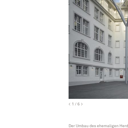
<
1
6
>
Der Umbau des ehemaligen Herd