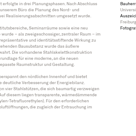
t erfolgte in drei Planungsphasen. Nach Abschluss
Bauherr
 unserem Büro die Planung des Nord- und
Univers
 zwei Realisierungsabschnitten umgesetzt wurde.
Auszei
Freibur
itutsbereiche, Seminarräume sowie eine neu
Fotogra
e wurde – als zweigeschossiger, zentraler Raum – im
e repräsentative und identitätsstiftende Wirkung zu
stehenden Bausubstanz wurde das äußere
wahrt. Die vorhandene Stahlskelettkonstruktion
Grundlage für eine moderne, an die neuen
epasste Raumstruktur und Gestaltung.
erspannt den nördlichen Innenhof und bietet
e deutliche Verbesserung der Energiebilanz.
n vier Stahlstützen, die sich baumartig verzweigen
. Auf diesem liegen transparente, wärmedämmende
len-Tetrafluorethylen). Für den erforderlichen
luftöffnungen, die zugleich der Entrauchung im