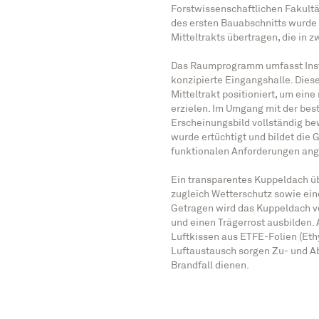
Forstwissenschaftlichen Fakultä
des ersten Bauabschnitts wurde
Mitteltrakts übertragen, die in
Das Raumprogramm umfasst Inst
konzipierte Eingangshalle. Dies
Mitteltrakt positioniert, um ein
erzielen. Im Umgang mit der be
Erscheinungsbild vollständig be
wurde ertüchtigt und bildet die 
funktionalen Anforderungen ang
Ein transparentes Kuppeldach üb
zugleich Wetterschutz sowie ein
Getragen wird das Kuppeldach vo
und einen Trägerrost ausbilden
Luftkissen aus ETFE-Folien (Ethy
Luftaustausch sorgen Zu- und Ab
Brandfall dienen.