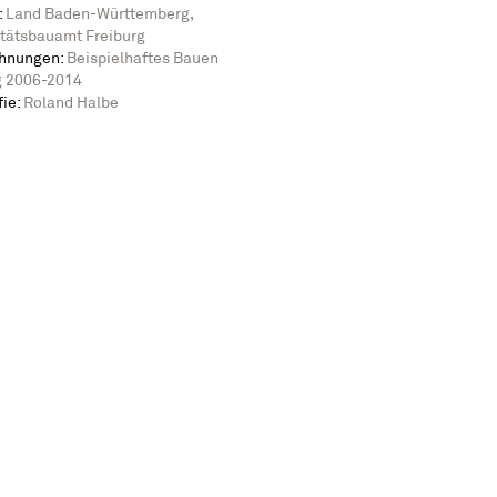
:
Land Baden-Württemberg,
itätsbauamt Freiburg
chnungen:
Beispielhaftes Bauen
g 2006-2014
fie:
Roland Halbe