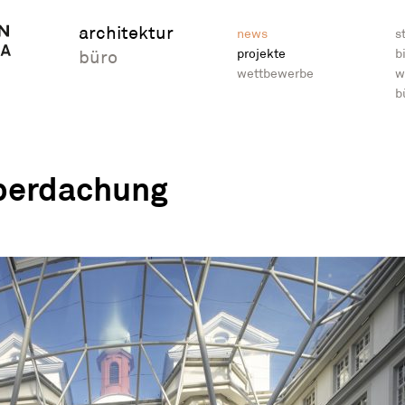
architektur
news
s
projekte
b
büro
wettbewerbe
w
b
berdachung