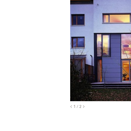
<
1
2
>