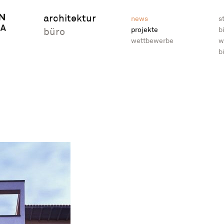
architektur
news
s
projekte
b
büro
wettbewerbe
w
b