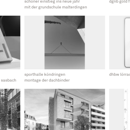
schöner einstieg ins neue jahr
dgnb gold f
mit der grundschule malterdingen
sporthalle köndringen
dhbw lörra
r sasbach
montage der dachbinder