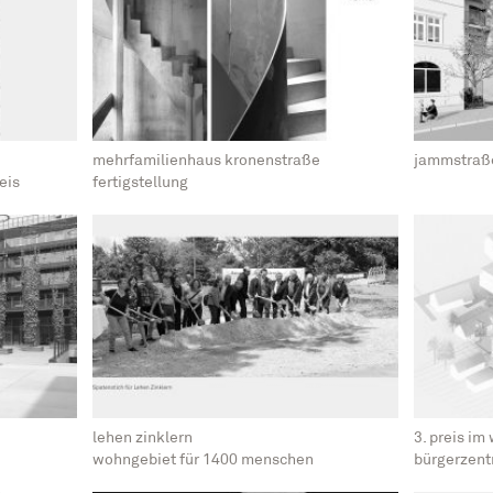
mehrfamilienhaus kronenstraße
jammstraße
eis
fertigstellung
lehen zinklern
3. preis i
wohngebiet für 1400 menschen
bürgerzentr