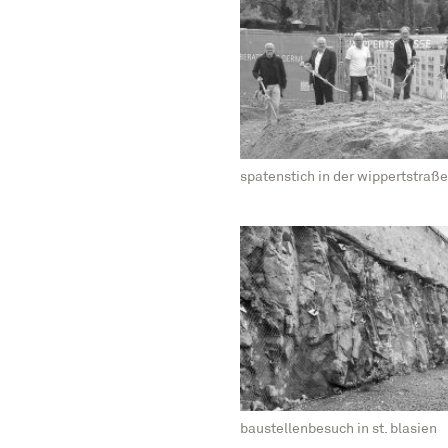
spatenstich in der wippertstraße
baustellenbesuch in st. blasien