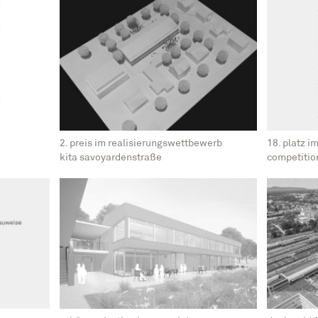
2. preis im realisierungswettbewerb
18. platz i
kita savoyardenstraße
competitio