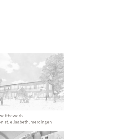
m wettbewerb
n st. elisabeth, merdingen