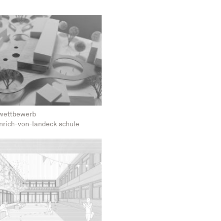
m wettbewerb
nrich-von-landeck schule
gen