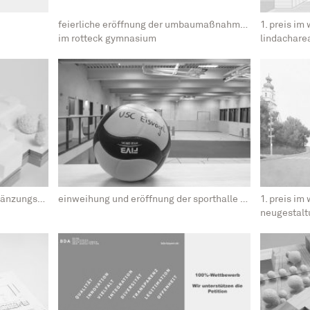
feierliche eröffnung der umbaumaßnahmen
1. preis im
im rotteck gymnasium
lindachare
anerkennung im wettbewerb ergänzungsneubau carlo-schmid-gymnasium tübingen
einweihung und eröffnung der sporthalle köndringen
1. preis im
neugestaltung 