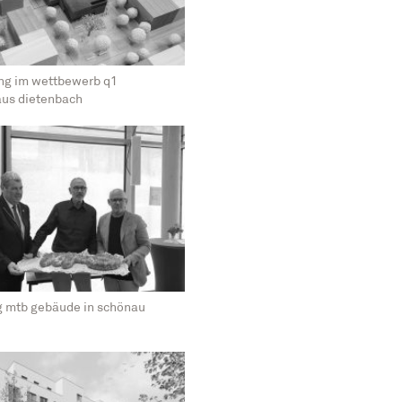
ng im wettbewerb q1
aus dietenbach
 mtb gebäude in schönau