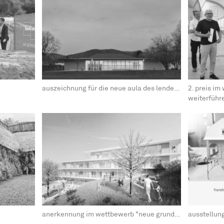
auszeichnung für die neue aula des lender-gymnasiums
2. preis i
weiterführe
anerkennung im wettbewerb "neue grundschule elversberg"