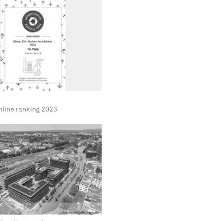
m
nline ranking 2023