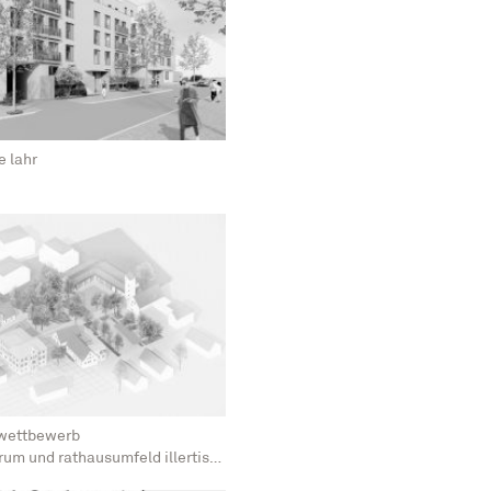
 lahr
m wettbewerb
um und rathausumfeld illertissen