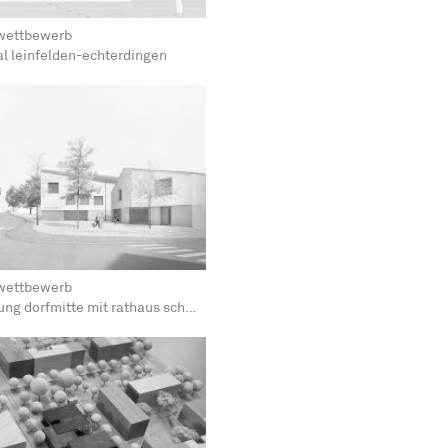
 wettbewerb
al leinfelden-echterdingen
 wettbewerb
dorfmitte mit rathaus schweitenkirchen