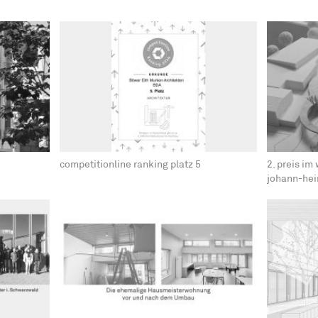
competitionline ranking platz 5
2. preis i
johann-hei
bad krozin