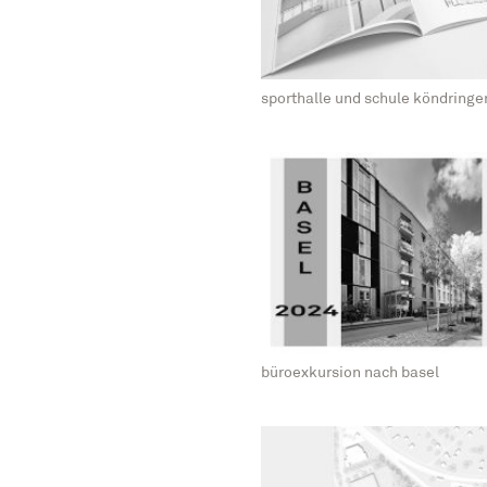
sporthalle und schule köndringe
büroexkursion nach basel