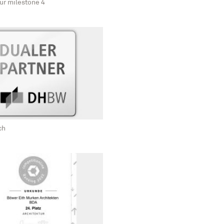
ür milestone 4
ch